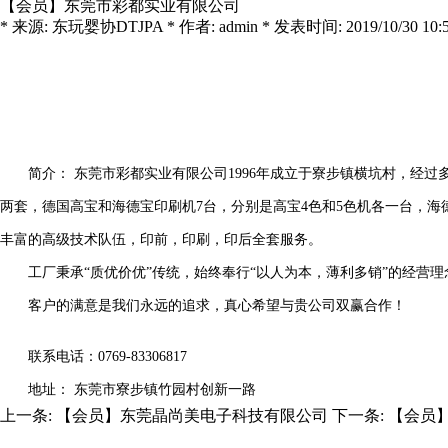
【会员】东莞市彩都实业有限公司
* 来源: 东玩婴协DTJPA * 作者: admin * 发表时间: 2019/10/30 10:56
简介： 东莞市彩都实业有限公司1996年成立于寮步镇横坑村，经过多年
两套，德国高宝和海德宝印刷机7台，分别是高宝4色和5色机各一台，海德
丰富的高级技术队伍，印前，印刷，印后全套服务。
工厂秉承“质优价优”传统，始终奉行“以人为本，薄利多销”的经营理
客户的满意是我们永远的追求，真心希望与贵公司双赢合作！
联系电话：0769-83306817
地址： 东莞市寮步镇竹园村创新一路
上一条:
【会员】东莞晶尚美电子科技有限公司
下一条:
【会员