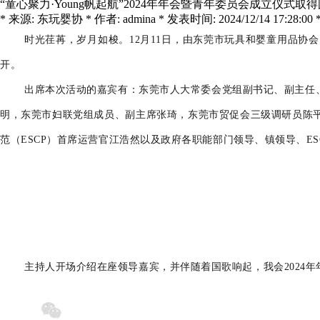
“童心聚力·Young帆起航”2024年年会暨青年委员会成立仪式取
* 来源: 东玩婴协 * 作者: admina * 发表时间: 2024/12/14 17:28:00 
时光荏苒，岁月如梭。
12
月
11
日，由东莞市玩具和婴童用品协会
开。
出席本次活动的嘉宾有：东莞市人大常委会党组副书记、副主任
明，东莞市妇联党组成员、副主席张琦，东莞市贸促会三级调研员陈
范（ESCP）首席运营官江浩然以及政府各职能部门领导、镇领导、E
主持人开场介绍在座领导嘉宾，并伴随着国歌响起，我会2024