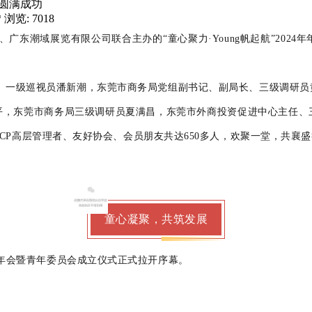
得圆满成功
* 浏览: 7018
、广东潮域展览有限公司联合主办的“童心聚力·
Young
帆起航”
2024
年
、一级巡视员潘新潮，东莞市商务局党组副书记、副局长、三级调研员
平，东莞市商务局三级调研员夏满昌，东莞市外商投资促进中心主任、
SCP高层管理者、友好协会、会员朋友共达650多人，欢聚一堂，共襄
童心凝聚，共筑发展
年年会暨青年委员会成立仪式正式拉开序幕。